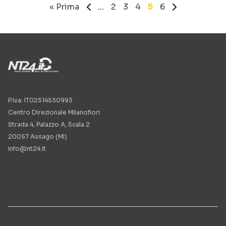
« Prima
«
...
2
3
4
5
6
»
P.Iva: IT02514530993
Centro Direzionale Milanofiori
Strada 4, Palazzo A, Scala 2
20057 Assago (MI)
info@nt24.it