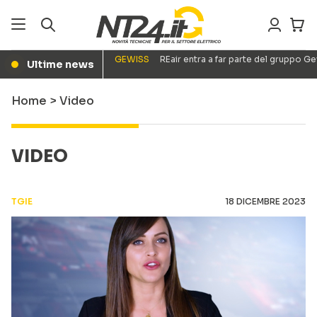
GEWISS
REair entra a far parte del gruppo G
Ultime news
●
Home
>
Video
VIDEO
TGIE
18 DICEMBRE 2023