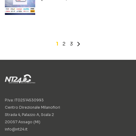
1
2
3
»
P.Iva: IT02514530993
Centro Direzionale Milanofiori
Strada 4, Palazzo A, Scala 2
20057 Assago (MI)
info@nt24.it