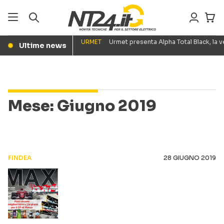
URMET
Urmet presenta Alpha Total Black, la
Ultime news
●
Mese:
Giugno 2019
FINDEA
28 GIUGNO 2019