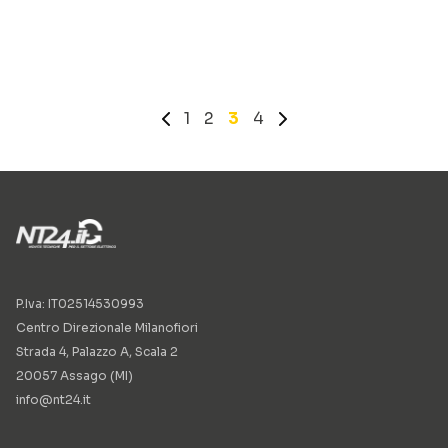
«
1
2
3
4
»
P.Iva: IT02514530993
Centro Direzionale Milanofiori
Strada 4, Palazzo A, Scala 2
20057 Assago (MI)
info@nt24.it