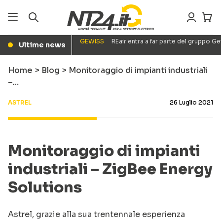
GEWISS
REair entra a far parte del gruppo G
Ultime news
●
Home
>
Blog
>
Monitoraggio di impianti industriali
–…
ASTREL
26 Luglio 2021
Monitoraggio di impianti
industriali – ZigBee Energy
Solutions
Astrel, grazie alla sua trentennale esperienza