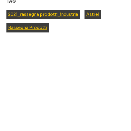
TAG
2021_rassegna prodotti_industria
Astrel
Rassegna Prodotti