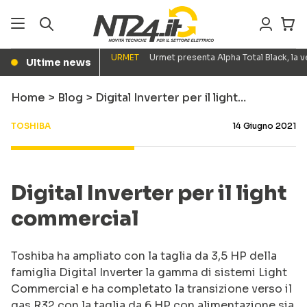
URMET
Urmet presenta Alpha Total Black, la
Ultime news
●
Home
>
Blog
>
Digital Inverter per il light…
TOSHIBA
14 Giugno 2021
Digital Inverter per il light
commercial
Toshiba ha ampliato con la taglia da 3,5 HP della
famiglia Digital Inverter la gamma di sistemi Light
Commercial e ha completato la transizione verso il
gas R32 con la taglia da 6 HP con alimentazione sia