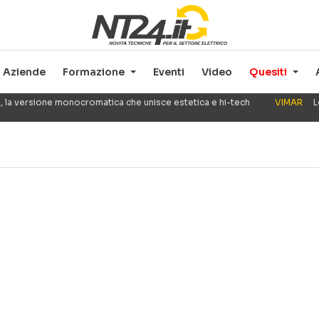
Aziende
Formazione
Eventi
Video
Quesiti
, la versione monocromatica che unisce estetica e hi-tech
VIMAR
L