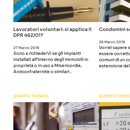
Lavoratori volontari: si applica il
Condomini se
DPR 462/01?
26 Marzo 2019
Vorrei sapere 
27 Marzo 2019
Sono a richiederVi se gli impianti
essere corretto
installati all’interno degli immobili in
comuni di un 
proprietà o in uso a Misericordie,
estensione delle
Arciconfraternite o similari...
QUESITO TECNICO
QUESITO TECNI