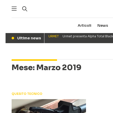
Articoli
News
URMET
Urmet presenta Alpha Total Black
Ultime news
●
Mese:
Marzo 2019
QUESITO TECNICO