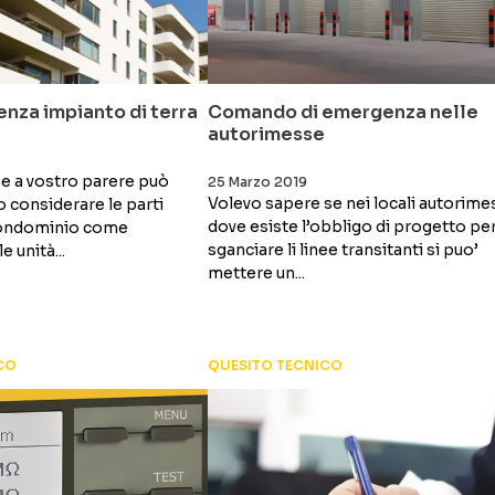
nza impianto di terra
Comando di emergenza nelle
autorimesse
se a vostro parere può
25 Marzo 2019
Volevo sapere se nei locali autorime
 considerare le parti
dove esiste l’obbligo di progetto pe
condominio come
sganciare li linee transitanti si puo’
 unità...
mettere un...
CO
QUESITO TECNICO