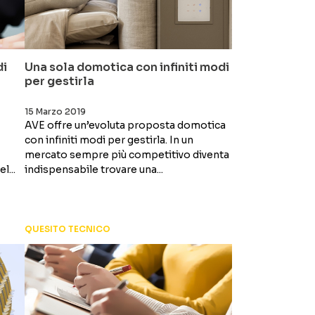
di
Una sola domotica con infiniti modi
per gestirla
15 Marzo 2019
AVE offre un’evoluta proposta domotica
con infiniti modi per gestirla. In un
mercato sempre più competitivo diventa
l...
indispensabile trovare una...
QUESITO TECNICO