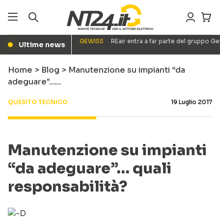
GEWISS
REair entra a far parte del gruppo G
Ultime news
●
Home
>
Blog
>
Manutenzione su impianti “da
adeguare”……
QUESITO TECNICO
19 Luglio 2017
Manutenzione su impianti
“da adeguare”… quali
responsabilità?