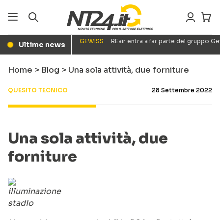
GEWISS
REair entra a far parte del gruppo G
Ultime news
●
Home
>
Blog
>
Una sola attività, due forniture
QUESITO TECNICO
28 Settembre 2022
Una sola attività, due
forniture