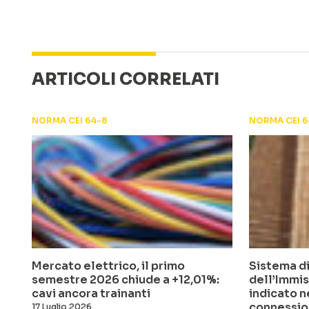
ARTICOLI CORRELATI
NORMA CEI 64-8
NORMA CEI 6
Mercato elettrico, il primo
Sistema di
semestre 2026 chiude a +12,01%:
dell’Immis
cavi ancora trainanti
indicato n
connessio
17 Luglio 2026