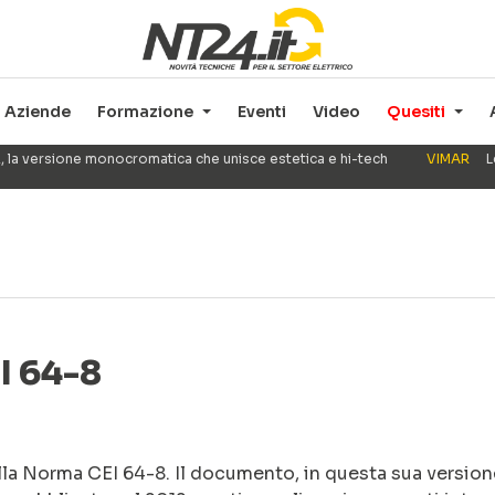
Aziende
Formazione
Eventi
Video
Quesiti
, la versione monocromatica che unisce estetica e hi-tech
VIMAR
L
I 64-8
ella Norma CEI 64-8. Il documento, in questa sua version