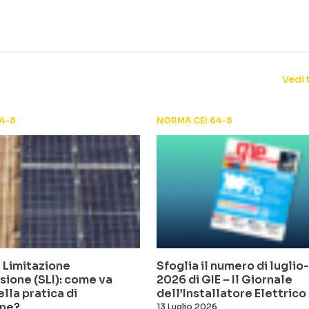
Vedi 
4-8
NORMA CEI 64-8
 Limitazione
Sfoglia il numero di lugli
sione (SLI): come va
2026 di GIE – Il Giornale
ella pratica di
dell’Installatore Elettrico
ne?
13 Luglio 2026