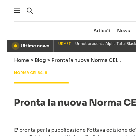
Articoli
News
URMET
Urmet presenta Alpha Total Black
Ultime news
●
Home
>
Blog
>
Pronta la nuova Norma CEI…
NORMA CEI 64-8
Pronta la nuova Norma CE
E’ pronta per la pubblicazione l’ottava edizione d