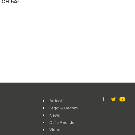
 CEI 64-
Articoli
Leggi & Decreti
News
Dalle Aziende
Video