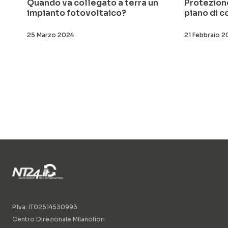
Quando va collegato a terra un
Protezione
impianto fotovoltaico?
piano di c
25 Marzo 2024
21 Febbraio 
P.Iva: IT02514530993
Centro Direzionale Milanofiori