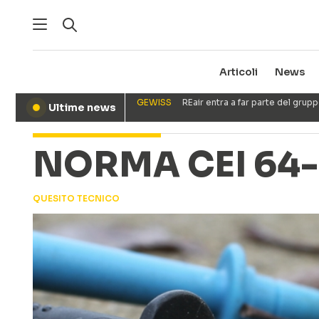
Articoli
News
GEWISS
REair entra a far parte del gru
Ultime news
●
NORMA CEI 64
QUESITO TECNICO