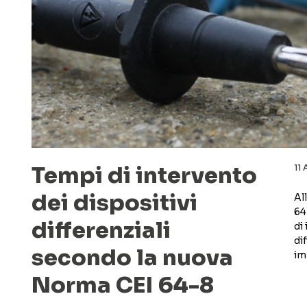
Tempi di intervento
11 
dei dispositivi
Al
64
differenziali
di
di
secondo la nuova
imp
Norma CEI 64-8