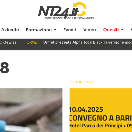
Aziende
Formazione
Eventi
Video
Quesiti
ppo Gewiss
URMET
Urmet presenta Alpha Total Black, la versione mo
-8
CONVEGNO