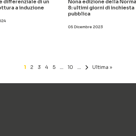
 differenziale di un
Nona edizione della Norma
ottura a induzione
8: ultimi giorni di inchiesta
pubblica
2024
05 Dicembre 2023
1
2
3
4
5
...
10
...
»
Ultima »