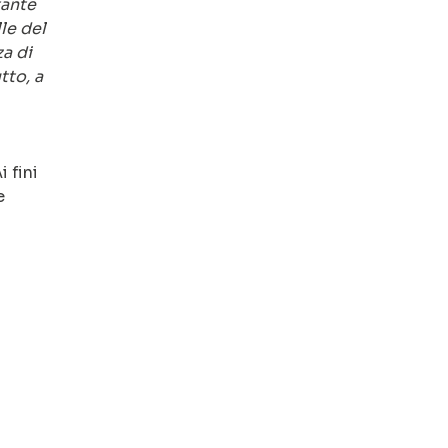
tante
le del
za di
tto, a
 fini
e