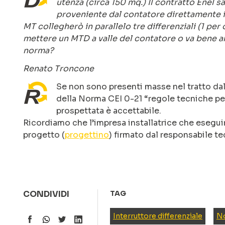
utenza (circa 150 mq.) Il contratto Enel 
proveniente dal contatore direttamente in
MT collegherò in parallelo tre differenziali (1 per
mettere un MTD a valle del contatore o va bene an
norma?
Renato Troncone
Se non sono presenti masse nel tratto dal c
della Norma CEI 0-21 “regole tecniche per
prospettata è accettabile.
Ricordiamo che l’impresa installatrice che eseguirà
progetto (
progettino
) firmato dal responsabile te
CONDIVIDI
TAG
Interruttore differenziale
No