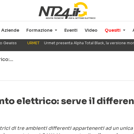
Aziende
Formazione
Eventi
Video
Quesiti
ppo Gewiss
URMET
Urmet presenta Alpha Total Black, la versione mo
rico:…
to elettrico: serve il differe
rici di tre ambienti differenti appartenenti ad un unica