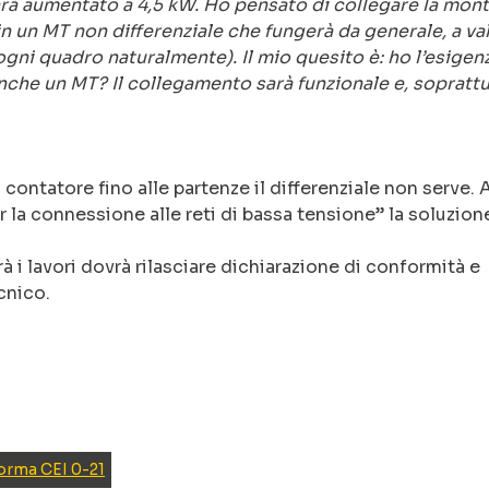
sarà aumentato a 4,5 kW. Ho pensato di collegare la mon
 un MT non differenziale che fungerà da generale, a val
 ogni quadro naturalmente). Il mio quesito è: ho l’esigen
che un MT? Il collegamento sarà funzionale e, soprattu
ontatore fino alle partenze il differenziale non serve. Ai
 la connessione alle reti di bassa tensione” la soluzion
 i lavori dovrà rilasciare dichiarazione di conformità e
cnico.
rma CEI 0-21