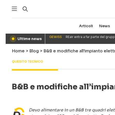
Articoli
News
GEWISS
REair entra a far parte del gru
Ultime news
●
Home
>
Blog
>
B&B e modifiche all’impianto elett
QUESITO TECNICO
B&B e modifiche all’impian
Devo alimentare in un B&B tre quadri elett