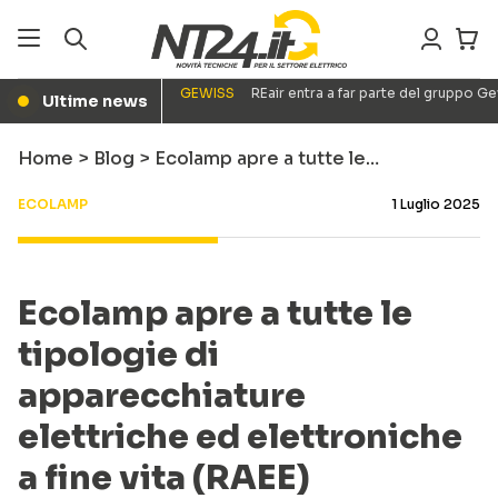
GEWISS
REair entra a far parte del gruppo G
Ultime news
●
Home
>
Blog
>
Ecolamp apre a tutte le…
ECOLAMP
1 Luglio 2025
Ecolamp apre a tutte le
tipologie di
apparecchiature
elettriche ed elettroniche
a fine vita (RAEE)