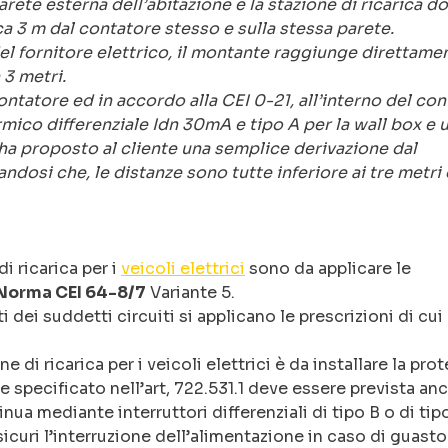
arete esterna dell’abitazione e la stazione di ricarica d
ca 3 m dal contatore stesso e sulla stessa parete.
el fornitore elettrico, il montante raggiunge direttamen
 3 metri.
ntatore ed in accordo alla CEI 0-21, all’interno del co
rmico differenziale Idn 30mA e tipo A per la wall box e 
 ha proposto al cliente una semplice derivazione dal
andosi che, le distanze sono tutte inferiore ai tre metri 
di ricarica per i
veicoli elettrici
sono da applicare le
Norma CEI 64-8/7
Variante 5.
 dei suddetti circuiti si applicano le prescrizioni di cui a
 di ricarica per i veicoli elettrici è da installare la pro
 specificato nell’art, 722.531.1 deve essere prevista anc
nua mediante interruttori differenziali di tipo B o di tip
icuri l’interruzione dell’alimentazione in caso di guasto