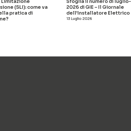
 Limitazione
Sfoglia il numero di lugli
sione (SLI): come va
2026 di GIE – Il Giornale
ella pratica di
dell’Installatore Elettrico
ne?
13 Luglio 2026
6