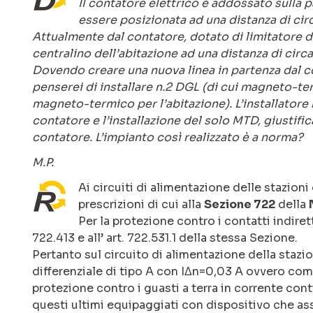
Il contatore elettrico è addossato sulla p
essere posizionata ad una distanza di cir
Attualmente dal contatore, dotato di limitatore d
centralino dell’abitazione ad una distanza di circa
Dovendo creare una nuova linea in partenza dal co
penserei di installare n.2 DGL (di cui magneto-te
magneto-termico per l’abitazione). L’installatore
contatore e l’installazione del solo MTD, giustific
contatore. L’impianto così realizzato è a norma?
M.P.
Ai circuiti di alimentazione delle stazioni 
prescrizioni di cui alla
Sezione 722
della
Per la protezione contro i contatti indiretti
722.413 e all’ art. 722.531.1 della stessa Sezione.
Pertanto sul circuito di alimentazione della stazione
differenziale di tipo A con IΔn=0,03 A ovvero come
protezione contro i guasti a terra in corrente conti
questi ultimi equipaggiati con dispositivo che ass