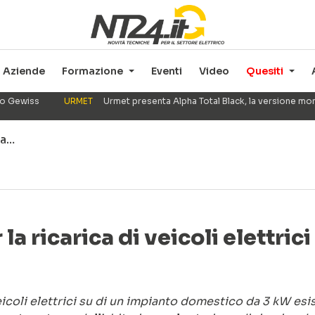
Aziende
Formazione
Eventi
Video
Quesiti
ppo Gewiss
URMET
Urmet presenta Alpha Total Black, la versione mo
ca…
a ricarica di veicoli elettrici
veicoli elettrici su di un impianto domestico da 3 kW esi