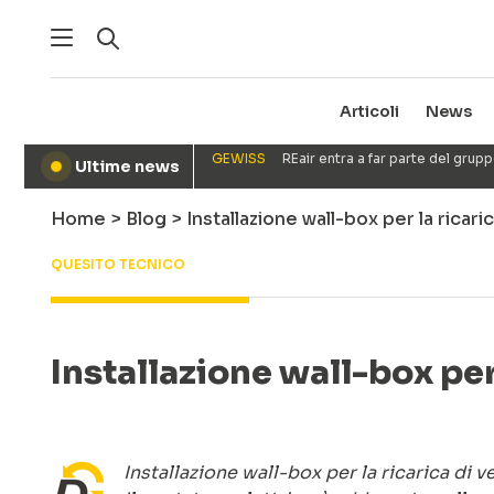
Articoli
News
GEWISS
REair entra a far parte del gru
Ultime news
●
Home
>
Blog
>
Installazione wall-box per la ricari
QUESITO TECNICO
Installazione wall-box per l
Installazione wall-box per la ricarica di 