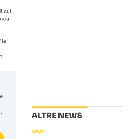
i cui
rica
a
lla
n
e
i
ALTRE NEWS
NEWS