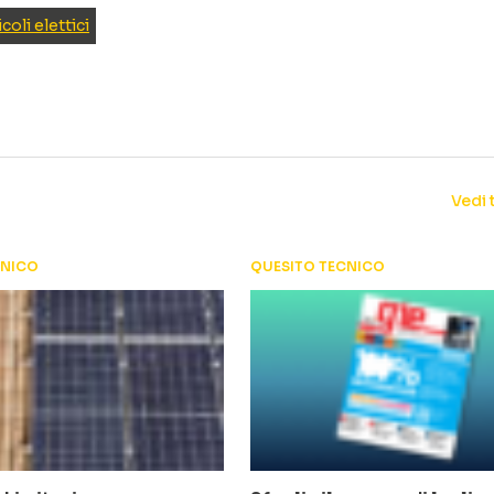
coli elettici
Vedi 
CNICO
QUESITO TECNICO