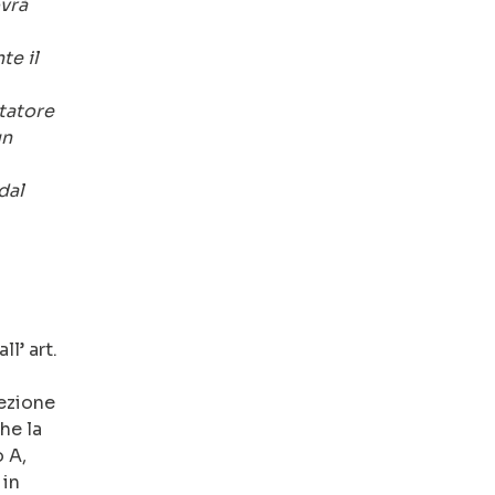
ovrà
te il
ntatore
un
dal
ll’ art.
tezione
he la
o A,
 in