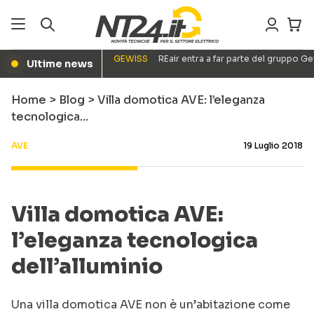
GEWISS
REair entra a far parte del gruppo G
Ultime news
●
Home
>
Blog
>
Villa domotica AVE: l’eleganza
tecnologica…
AVE
19 Luglio 2018
Villa domotica AVE:
l’eleganza tecnologica
dell’alluminio
Una villa domotica AVE non è un’abitazione come