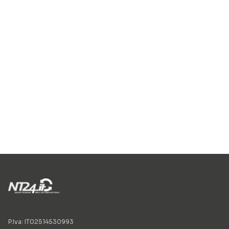
P.Iva: IT02514530993