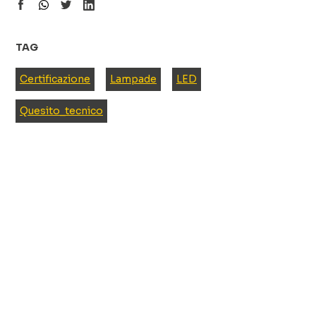
TAG
Certificazione
Lampade
LED
Quesito_tecnico