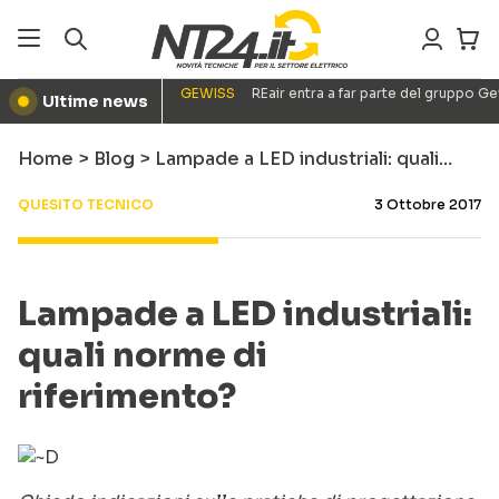
GEWISS
REair entra a far parte del gruppo G
Ultime news
●
Home
>
Blog
>
Lampade a LED industriali: quali…
QUESITO TECNICO
3 Ottobre 2017
Lampade a LED industriali:
quali norme di
riferimento?