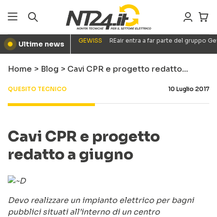
GEWISS
REair entra a far parte del gruppo G
Ultime news
●
Home
>
Blog
>
Cavi CPR e progetto redatto…
QUESITO TECNICO
10 Luglio 2017
Cavi CPR e progetto
redatto a giugno
Devo realizzare un impianto elettrico per bagni
pubblici situati all’interno di un centro