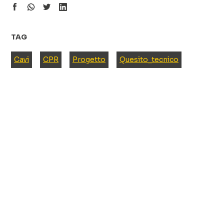
TAG
Cavi
CPR
Progetto
Quesito_tecnico