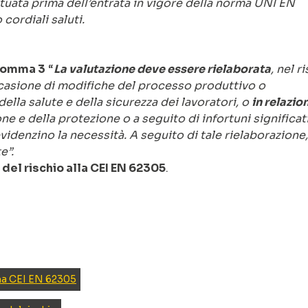
ttuata prima dell’entrata in vigore della norma UNI EN
cordiali saluti.
 comma 3
“
La valutazione deve essere rielaborata
, nel r
occasione di modifiche del processo produttivo o
 della salute e della sicurezza dei lavoratori, o
in relazio
one e della protezione o a seguito di infortuni significat
evidenzino la necessità. A seguito di tale rielaborazione,
e”.
del rischio alla CEI EN 62305
.
a CEI EN 62305