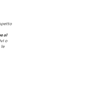
ispetto
ne al
ivi o
 le