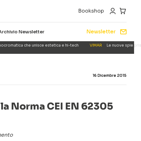
Bookshop
Newsletter
Archivio Newsletter
nocromatica che unisce estetica e hi-tech
VIMAR
Le nuove spie pris
16 Dicembre 2015
 alla Norma CEI EN 62305
mento