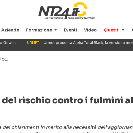
Aziende
Formazione
Eventi
Video
Quesiti
ppo Gewiss
URMET
Urmet presenta Alpha Total Black, la versione mo
hio…
 del rischio contro i fulmini
 dei chiarimenti in merito alla necessità dell’aggiorna