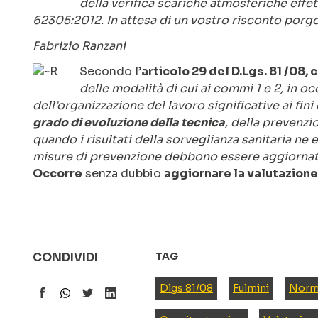
della verifica scariche atmosferiche effe
62305:2012. In attesa di un vostro risconto porgo 
Fabrizio Ranzani
Secondo l’
articolo 29 del D.Lgs. 81 /08,
delle modalità di cui ai commi 1 e 2, in 
dell’organizzazione del lavoro significative ai fini
grado di evoluzione della tecnica
, della prevenzi
quando i risultati della sorveglianza sanitaria ne 
misure di prevenzione debbono essere aggiornat
Occorre
senza dubbio
aggiornare la valutazione 
CONDIVIDI
TAG
Dlgs 81/08
Fulmini
Norm