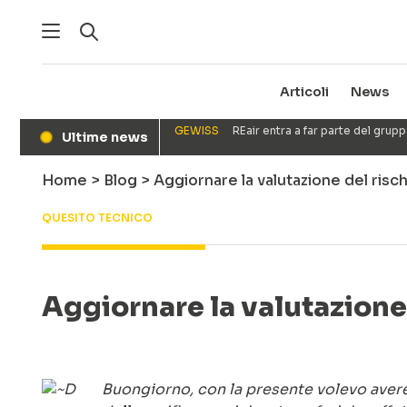
Articoli
News
GEWISS
REair entra a far parte del gru
Ultime news
●
Home
>
Blog
>
Aggiornare la valutazione del risc
QUESITO TECNICO
Aggiornare la valutazione
Buongiorno, con la presente volevo avere