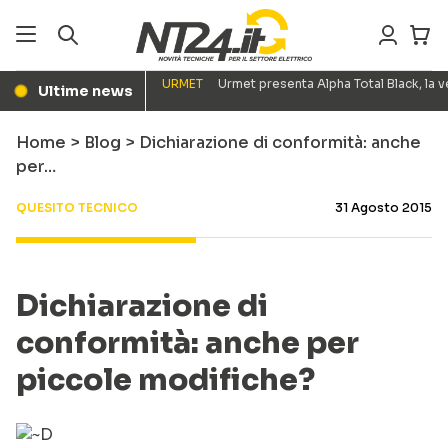
URMET
Urmet presenta Alpha Total Black, la
Ultime news
●
Home
>
Blog
>
Dichiarazione di conformità: anche
per…
QUESITO TECNICO
31 Agosto 2015
Dichiarazione di
conformità: anche per
piccole modifiche?