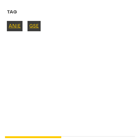
TAG
ANIE
GSE