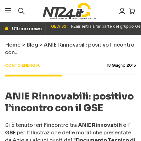
GEWISS
REair entra a far parte del gruppo G
Ultime news
●
Home
>
Blog
>
ANIE Rinnovabili: positivo l’incontro
con…
CONTO ENERGIA
18 Giugno 2015
ANIE Rinnovabili: positivo
l’incontro con il GSE
Si è tenuto ieri l’incontro tra
ANIE Rinnovabili
e il
GSE
per l’illustrazione delle modifiche presentate
da Anie su alcuni punti del “
Documento Tecnico di