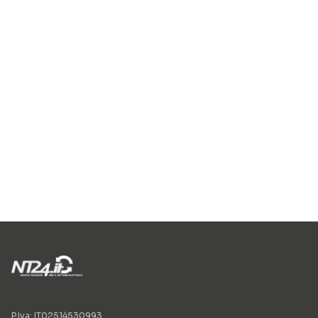
P.Iva: IT02514530993