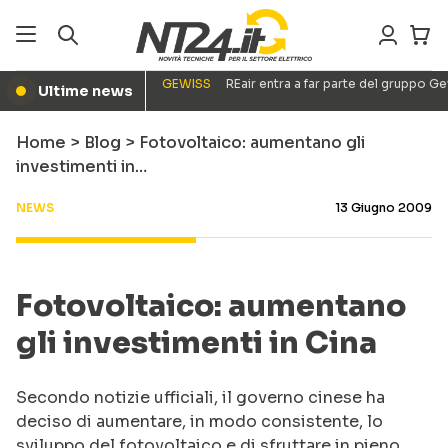
GEWISS
REair entra a far parte del gruppo G
Ultime news
●
Home
>
Blog
>
Fotovoltaico: aumentano gli
investimenti in…
NEWS
13 Giugno 2009
Fotovoltaico: aumentano
gli investimenti in Cina
Secondo notizie ufficiali, il governo cinese ha
deciso di aumentare, in modo consistente, lo
sviluppo del fotovoltaico e di sfruttare in pieno