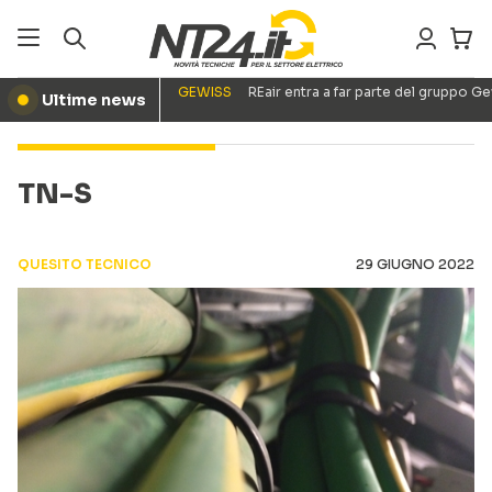
GEWISS
REair entra a far parte del gruppo G
Ultime news
●
TN-S
QUESITO TECNICO
29 GIUGNO 2022