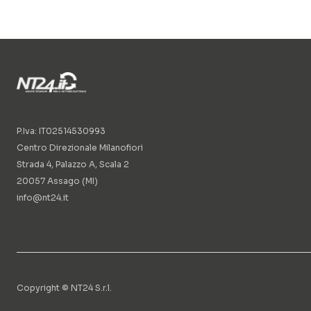
P.Iva: IT02514530993
Centro Direzionale Milanofiori
Strada 4, Palazzo A, Scala 2
20057 Assago (MI)
info@nt24.it
Copyright © NT24 S.r.l.