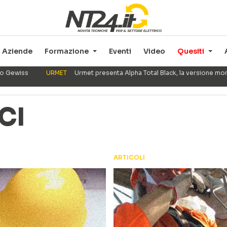
Aziende
Formazione
Eventi
Video
Quesiti
ppo Gewiss
URMET
Urmet presenta Alpha Total Black, la versione mo
CI
ARTICOLI