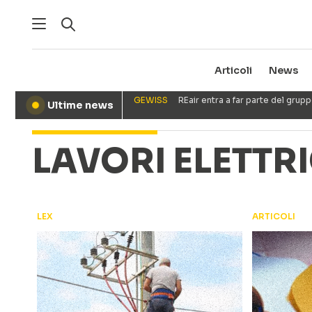
Articoli
News
GEWISS
REair entra a far parte del gru
Ultime news
●
LAVORI ELETTRI
LEX
ARTICOLI