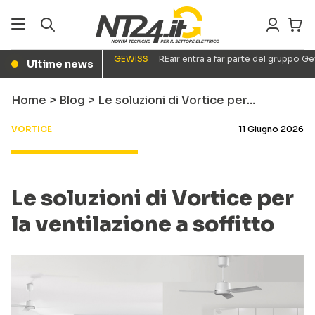
GEWISS
REair entra a far parte del gruppo G
Ultime news
●
Home
>
Blog
>
Le soluzioni di Vortice per…
VORTICE
11 Giugno 2026
Le soluzioni di Vortice per
la ventilazione a soffitto