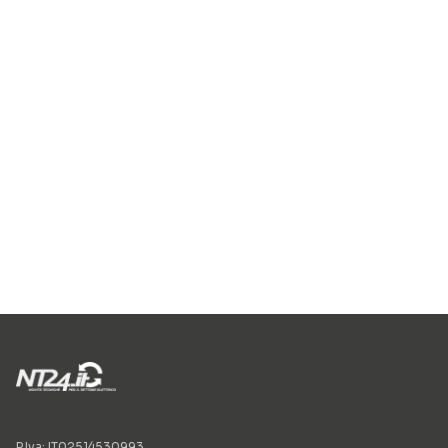
P.Iva: IT02514530993