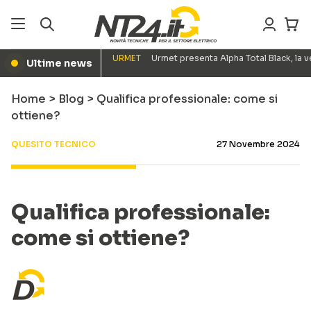
URMET
Urmet presenta Alpha Total Black, la
Ultime news
●
Home
>
Blog
>
Qualifica professionale: come si
ottiene?
QUESITO TECNICO
27 Novembre 2024
Qualifica professionale:
come si ottiene?