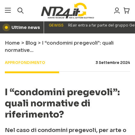
GEWISS
REair entra a far parte del gruppo G
Ultime news
●
Home
>
Blog
>
I “condomini pregevoli”: quali
normative…
APPROFONDIMENTO
3 Settembre 2024
I “condomini pregevoli”:
quali normative di
riferimento?
Nel caso di condomini pregevoli, per arte o