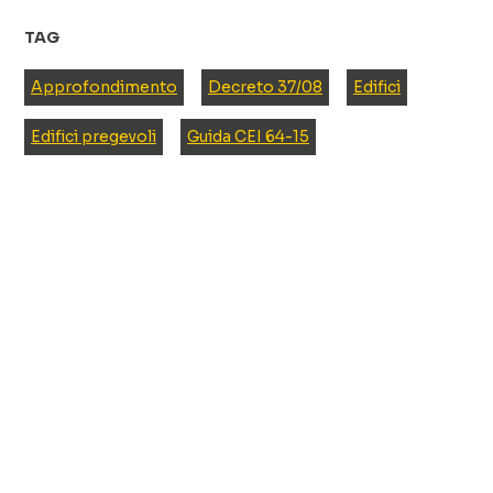
TAG
Approfondimento
Decreto 37/08
Edifici
Edifici pregevoli
Guida CEI 64-15