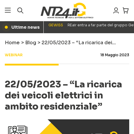
GEWISS
REair entra a far parte del gruppo G
Ultime news
●
Home
>
Blog
>
22/05/2023 – “La ricarica dei…
WEBINAR
18 Maggio 2023
22/05/2023 – “La ricarica
dei veicoli elettrici in
ambito residenziale”