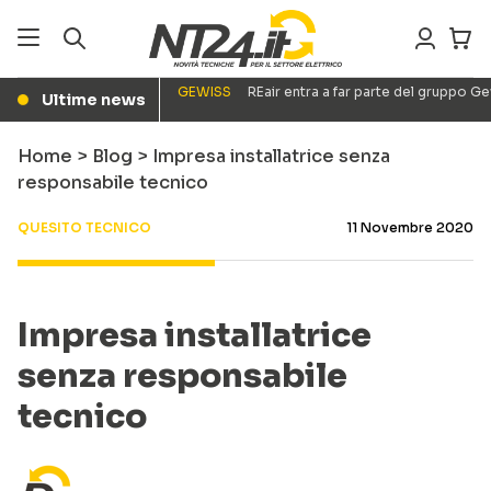
GEWISS
REair entra a far parte del gruppo G
Ultime news
●
Home
>
Blog
>
Impresa installatrice senza
responsabile tecnico
QUESITO TECNICO
11 Novembre 2020
Impresa installatrice
senza responsabile
tecnico