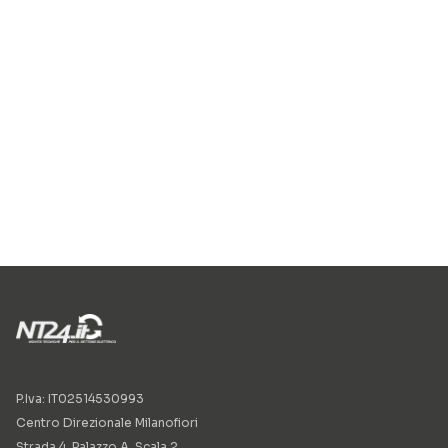
P.Iva: IT02514530993
Centro Direzionale Milanofiori
Strada 4, Palazzo A, Scala 2