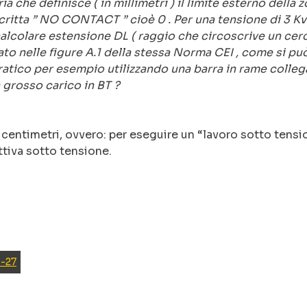
a che definisce ( in millimetri ) il limite esterno della 
 scritta ” NO CONTACT ” cioè 0 . Per una tensione di 3 Kv
i calcolare estensione DL ( raggio che circoscrive un cer
rato nelle figure A.1 della stessa Norma CEI , come si pu
atico per esempio utilizzando una barra in rame colleg
 grosso carico in BT ?
0 centimetri, ovvero: per eseguire un “lavoro sotto tensi
ttiva sotto tensione.
1-27