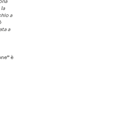
zona
 la
chio a
ò
ata a
one” è