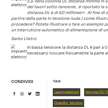
c.a. nella colonna DL distanza minima in ari
dei lavori sotto tensione , è riportato la
distanza DL è di 60 millimetri . Al fine d
partire dalla parte in tensione nuda ) come illust
procedere? Potete illustrare o fare un esempio pr
un interruttore automatico di alimentazione di un
Santo Liistro
In bassa tensione la distanza DL è pari a 
necessario toccare fisicamente la parte a
CONDIVIDI
TAG
Lavori elettrici
Norma CEI 1
Quesito_tecnico