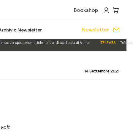
Bookshop
Newsletter
Archivio Newsletter
e nuove spie prismatiche e luci di cortesia di Vimar
TELEVES
Televes
14 Settembre 2021
volt