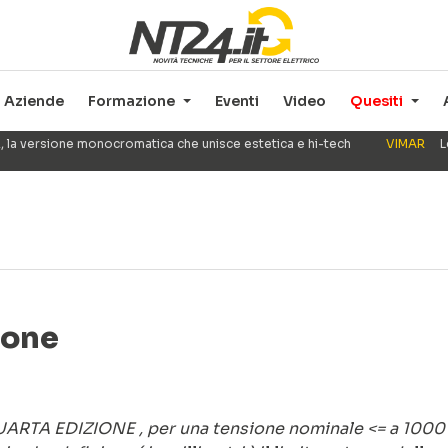
Aziende
Formazione
Eventi
Video
Quesiti
, la versione monocromatica che unisce estetica e hi-tech
VIMAR
L
ione
QUARTA EDIZIONE , per una tensione nominale <= a 1000 