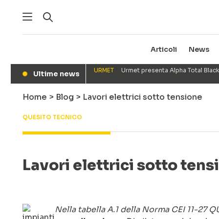
Articoli
News
URMET
Urmet presenta Alpha Total Black
Ultime news
●
Home
>
Blog
>
Lavori elettrici sotto tensione
QUESITO TECNICO
Lavori elettrici sotto tens
Nella tabella A.1 della Norma CEI 11-27 