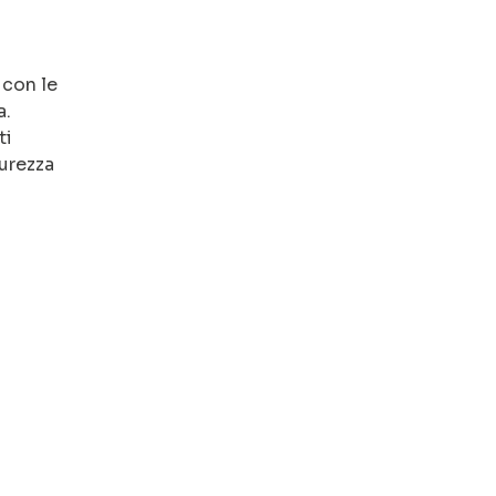
 con le
a.
ti
curezza