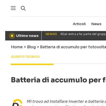
Articoli
News
GEWISS
REair entra a far parte del gru
Ultime news
●
Home
>
Blog
>
Batteria di accumulo per fotovolt
QUESITO TECNICO
Batteria di accumulo per f
Mi trovo ad installare inverter e batteria