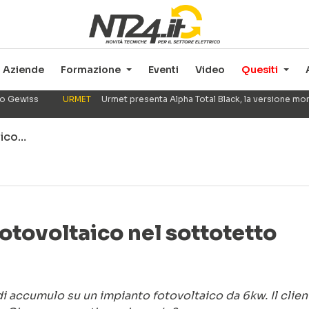
Aziende
Formazione
Eventi
Video
Quesiti
ppo Gewiss
URMET
Urmet presenta Alpha Total Black, la versione mo
aico…
otovoltaico nel sottotetto
 di accumulo su un impianto fotovoltaico da 6kw. Il clien