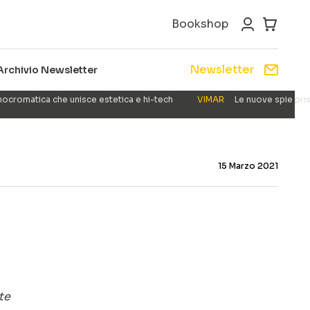
Bookshop
Newsletter
Archivio Newsletter
nocromatica che unisce estetica e hi-tech
VIMAR
Le nuove spie pris
15 Marzo 2021
te