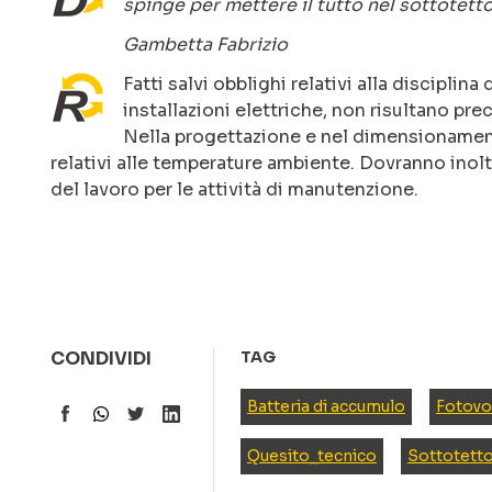
spinge per mettere il tutto nel sottotett
Gambetta Fabrizio
Fatti salvi obblighi relativi alla disciplin
installazioni elettriche, non risultano pre
Nella progettazione e nel dimensionament
relativi alle temperature ambiente. Dovranno inoltr
del lavoro per le attività di manutenzione.
CONDIVIDI
TAG
Batteria di accumulo
Fotovo
Quesito_tecnico
Sottotett