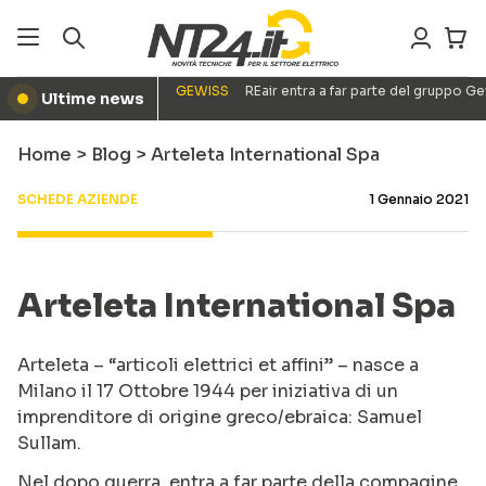
GEWISS
REair entra a far parte del gruppo G
Ultime news
●
Home
>
Blog
>
Arteleta International Spa
SCHEDE AZIENDE
1 Gennaio 2021
Arteleta International Spa
Arteleta – “articoli elettrici et affini” – nasce a
Milano il 17 Ottobre 1944 per iniziativa di un
imprenditore di origine greco/ebraica: Samuel
Sullam.
Nel dopo guerra, entra a far parte della compagine