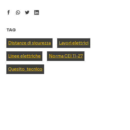
TAG
Distanze di sicurezza
Lavori elettrici
Linee elettriche
Norma CEI 11-27
Quesito_tecnico