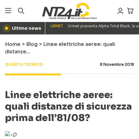
URMET
Urmet presenta Alpha Total Black, la
Ultime news
●
Home
>
Blog
>
Linee elettriche aeree: quali
distanze…
QUESITO TECNICO
8 Novembre 2018
Linee elettriche aeree:
quali distanze di sicurezza
prima dell’81/08?