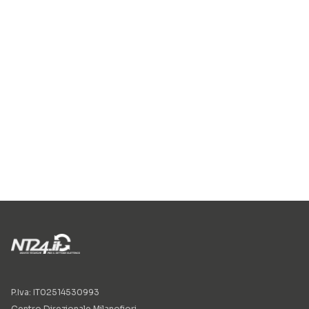
P.Iva: IT02514530993
Centro Direzionale Milanofiori