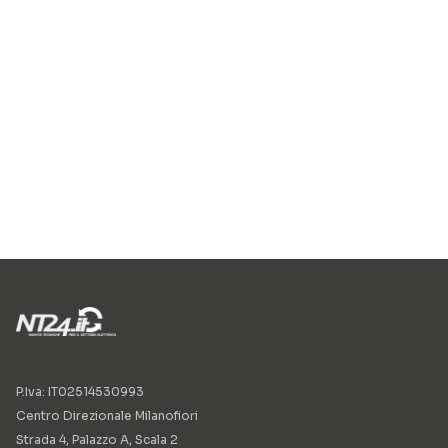
P.Iva: IT02514530993
Centro Direzionale Milanofiori
Strada 4, Palazzo A, Scala 2