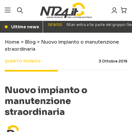
GEWISS
REair entra a far parte del gruppo G
Ultime news
●
Home
>
Blog
>
Nuovo impianto o manutenzione
straordinaria
QUESITO TECNICO
3 Ottobre 2019
Nuovo impianto o
manutenzione
straordinaria