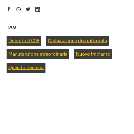
TAG
Decreto 37/08
Dichiarazione di conformità
Manutenzione straordinaria
Nuovo impianto
Quesito_tecnico