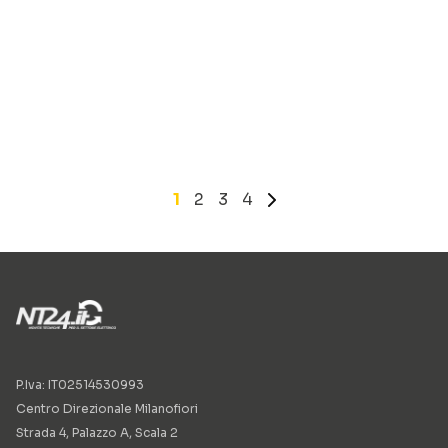
1
2
3
4
»
P.Iva: IT02514530993
Centro Direzionale Milanofiori
Strada 4, Palazzo A, Scala 2