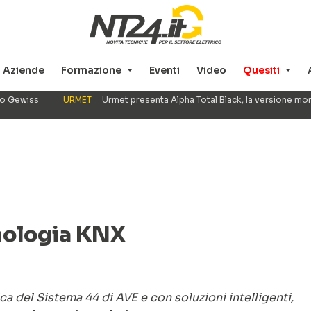
Aziende
Formazione
Eventi
Video
Quesiti
ppo Gewiss
URMET
Urmet presenta Alpha Total Black, la versione mo
cnologia KNX
ca del Sistema 44 di AVE e con soluzioni intelligenti,