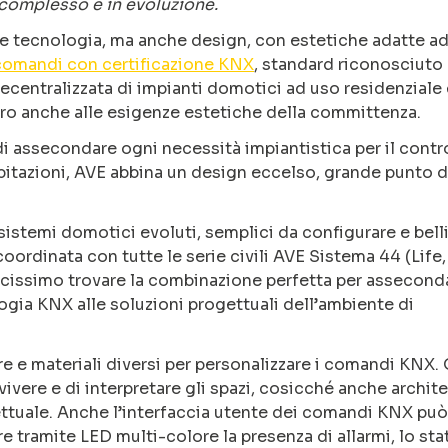
complesso e in evoluzione.
e tecnologia, ma anche design, con estetiche adatte a
comandi con certificazione KNX
, standard riconosciuto 
ecentralizzata di impianti domotici ad uso residenziale 
tro anche alle esigenze estetiche della committenza.
i assecondare ogni necessità impiantistica per il contro
e abitazioni, AVE abbina un design eccelso, grande punto d
sistemi domotici evoluti, semplici da configurare e bell
ordinata con tutte le serie civili AVE Sistema 44 (Life,
cissimo trovare la combinazione perfetta per asseconda
ogia KNX alle soluzioni progettuali dell’ambiente di
ture e materiali diversi per personalizzare i comandi KNX.
vere e di interpretare gli spazi, cosicché anche archite
ttuale. Anche l’interfaccia utente dei comandi KNX può
 tramite LED multi-colore la presenza di allarmi, lo sta