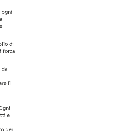
d ogni
a
e
llo di
i forza
i da
re il
 Ogni
tti e
to dei