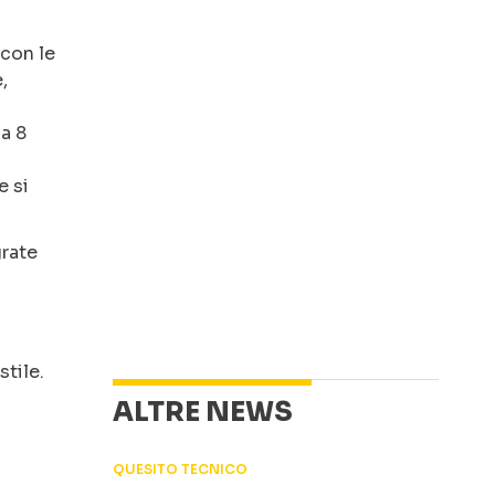
 con le
,
 a 8
e si
grate
stile.
ALTRE NEWS
QUESITO TECNICO