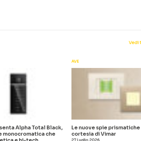
Vedi 
AVE
enta Alpha Total Black,
Le nuove spie prismatiche e
ne monocromatica che
cortesia di Vimar
etica e hi-tech
27 Luglio 2026