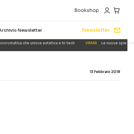
Bookshop
Newsletter
Archivio Newsletter
nocromatica che unisce estetica e hi-tech
VIMAR
Le nuove spie pris
13 Febbraio 2018