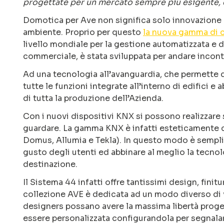
progettate per un mercato sempre più esigente, 
Domotica per Ave non significa solo innovazione 
ambiente. Proprio per questo
la nuova gamma di 
livello mondiale per la gestione automatizzata e d
commerciale, è stata sviluppata per andare incon
Ad una tecnologia all’avanguardia, che permette d
tutte le funzioni integrate all’interno di edifici 
di tutta la produzione dell’Azienda.
Con i nuovi dispositivi KNX si possono realizzare 
guardare. La gamma KNX è infatti esteticamente co
Domus, Allumia e Tekla). In questo modo è sempli
gusto degli utenti ed abbinare al meglio la tecnol
destinazione.
Il Sistema 44 infatti offre tantissimi design, fini
collezione AVE è dedicata ad un modo diverso di vi
designers possano avere la massima libertà proge
essere personalizzata configurandola per segnalare