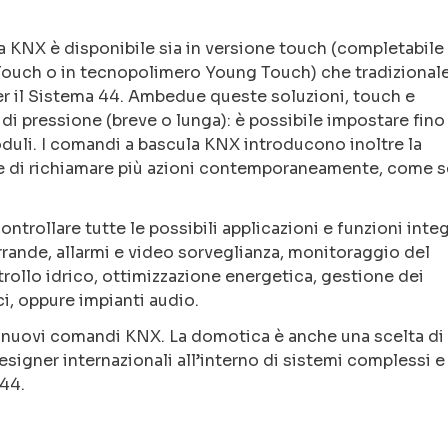
a KNX è disponibile sia in versione touch (completabile
 Touch o in tecnopolimero Young Touch) che tradizionale
r il Sistema 44. Ambedue queste soluzioni, touch e
di pressione (breve o lunga): è possibile impostare fino
duli. I comandi a bascula KNX introducono inoltre la
te di richiamare più azioni contemporaneamente, come s
rollare tutte le possibili applicazioni e funzioni inte
serrande, allarmi e video sorveglianza, monitoraggio del
rollo idrico, ottimizzazione energetica, gestione dei
i, oppure impianti audio.
 i nuovi comandi KNX. La domotica è anche una scelta di 
esigner internazionali all’interno di sistemi complessi e
S44.