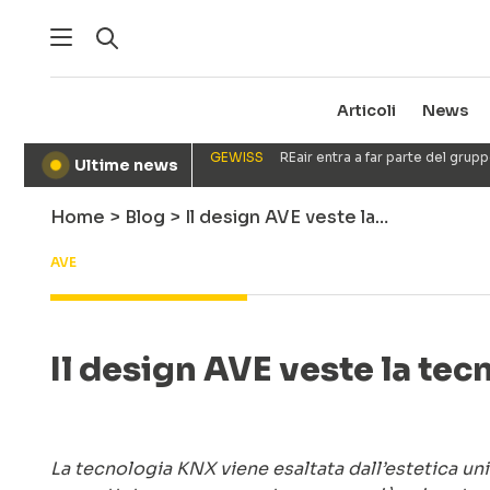
Articoli
News
GEWISS
REair entra a far parte del gru
Ultime news
●
Home
>
Blog
>
Il design AVE veste la…
AVE
Il design AVE veste la te
La tecnologia KNX viene esaltata dall’estetica uni