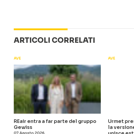
ARTICOLI CORRELATI
AVE
AVE
REair entra a far parte del gruppo
Urmet pres
Gewiss
la versio
unisce est
07 Agosto 2026