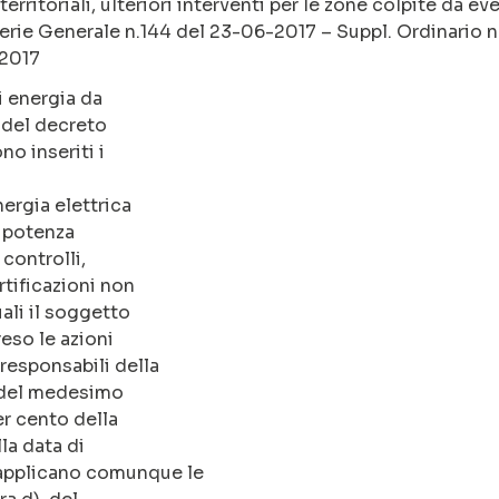
 territoriali, ulteriori interventi per le zone colpite da ev
erie Generale n.144 del 23-06-2017 – Suppl. Ordinario n.
/2017
i energia da
2 del decreto
no inseriti i
nergia elettrica
i potenza
 controlli,
rtificazioni non
uali il soggetto
reso le azioni
responsabili della
a del medesimo
r cento della
la data di
 applicano comunque le