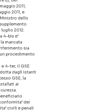
ra d), del
 maggio 2011,
aggio 2011, e
 Ministro dello
l supplemento
0 luglio 2012.
a 4-bis e’
 la mancata
riferimento sia
di un procedimento
 e 4-ter, il GSE
otta dagli istanti
tesso GSE, la
tallati ai
icurezza.
beneficiario
conformita’ dei
a’ civili e penali