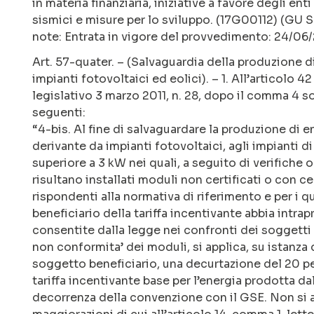
in materia finanziaria, iniziative a favore degli enti
sismici e misure per lo sviluppo. (17G00112) (GU S
note: Entrata in vigore del provvedimento: 24/06
Art. 57-quater. – (Salvaguardia della produzione d
impianti fotovoltaici ed eolici). – 1. All’articolo 4
legislativo 3 marzo 2011, n. 28, dopo il comma 4 so
seguenti:
“4-bis. Al fine di salvaguardare la produzione di e
derivante da impianti fotovoltaici, agli impianti d
superiore a 3 kW nei quali, a seguito di verifiche o
risultano installati moduli non certificati o con ce
rispondenti alla normativa di riferimento e per i q
beneficiario della tariffa incentivante abbia intrap
consentite dalla legge nei confronti dei soggetti 
non conformita’ dei moduli, si applica, su istanz
soggetto beneficiario, una decurtazione del 20 pe
tariffa incentivante base per l’energia prodotta dal
decorrenza della convenzione con il GSE. Non si