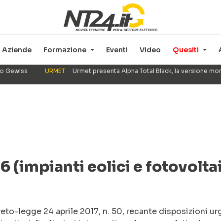
Aziende
Formazione
Eventi
Video
Quesiti
ppo Gewiss
URMET
Urmet presenta Alpha Total Black, la versione mo
 (impianti eolici e fotovoltai
eto-legge 24 aprile 2017, n. 50, recante disposizioni ur