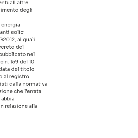
ntuali altre
enimento degli
i energia
anti eolici
G2012, ai quali
ecreto del
pubblicato nel
e n. 159 del 10
data del titolo
o al registro
sti dalla normativa
ione che l’errata
 abbia
n relazione alla