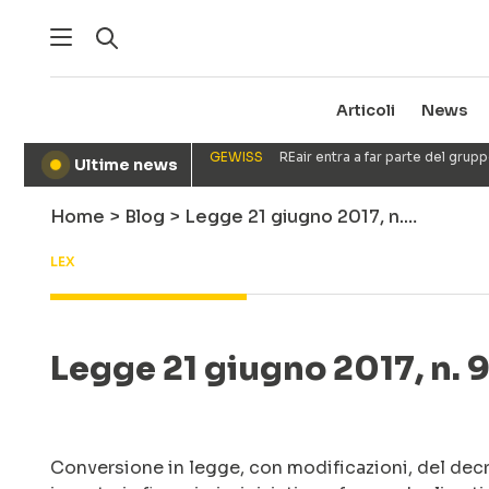
Articoli
News
GEWISS
REair entra a far parte del gru
Ultime news
●
Home
>
Blog
>
Legge 21 giugno 2017, n.…
LEX
Legge 21 giugno 2017, n. 96
Conversione in legge, con modificazioni, del decr