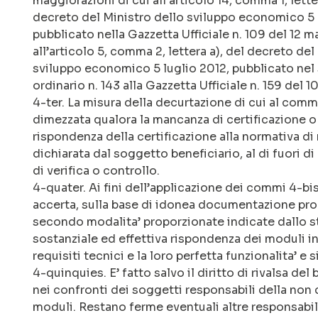
maggiorazioni di cui all’articolo 14, comma 1, lette
decreto del Ministro dello sviluppo economico 5
pubblicato nella Gazzetta Ufficiale n. 109 del 12 m
all’articolo 5, comma 2, lettera a), del decreto del
sviluppo economico 5 luglio 2012, pubblicato ne
ordinario n. 143 alla Gazzetta Ufficiale n. 159 del 1
4-ter. La misura della decurtazione di cui al comm
dimezzata qualora la mancanza di certificazione o
rispondenza della certificazione alla normativa di 
dichiarata dal soggetto beneficiario, al di fuori 
di verifica o controllo.
4-quater. Ai fini dell’applicazione dei commi 4-bis
accerta, sulla base di idonea documentazione prod
secondo modalita’ proporzionate indicate dallo s
sostanziale ed effettiva rispondenza dei moduli ins
requisiti tecnici e la loro perfetta funzionalita’ e s
4-quinquies. E’ fatto salvo il diritto di rivalsa del 
nei confronti dei soggetti responsabili della non 
moduli. Restano ferme eventuali altre responsabilit