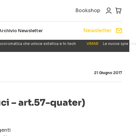
Bookshop
Newsletter
Archivio Newsletter
nocromatica che unisce estetica e hi-tech
VIMAR
Le nuove spie pris
21 Giugno 2017
ci – art.57-quater)
genti