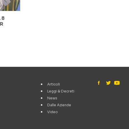
 8
PR
Articoli
Leggi & Decreti
News
Dalle Aziende
Video