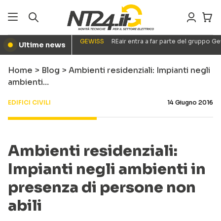
GEWISS
REair entra a far parte del gruppo G
Ultime news
●
Home
>
Blog
>
Ambienti residenziali: Impianti negli
ambienti…
EDIFICI CIVILI
14 Giugno 2016
Ambienti residenziali:
Impianti negli ambienti in
presenza di persone non
abili