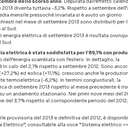
ettembre dello scorso anno
. Depurata dall’effetto calend
e 2013 diventa tuttavia -3,2%. Rispetto a settembre dell
edia mensile pressoché invariata si è avuto un giorno
richiesti nel mese di settembre 2013 sono distribuiti per i
 al Sud.
 di energia elettrica di settembre 2013 è risultata ovunqu
l Sud.
a elettrica è stata soddisfatta per l’89,1% con prod
 dell’energia scambiata con l’estero. In dettaglio, la
è in calo del 2,1% rispetto a settembre 2012. Sono ancor
 (+27,2%) ed eolica (+11,1%); crescono anche le produzio
te termoelettrica (-6,2%). In termini congiunturali, la
ica di settembre 2013 rispetto al mese precedente è ris
rta su un andamento stazionario. Nei primi nove mesi del 2
one del 3,7% rispetto al corrispondente periodo del 2012;
le provvisoria del 2013 e definitiva del 2012, è disponib
Elettrico”, consultabile alla voce “Sistema elettrico >