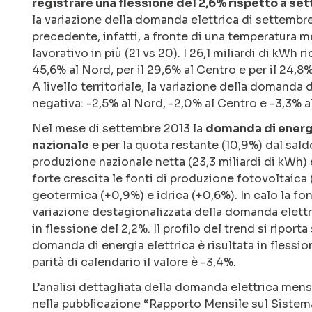
registrare una flessione del 2,6% rispetto a s
la variazione della domanda elettrica di settembr
precedente, infatti, a fronte di una temperatura m
lavorativo in più (21 vs 20). I 26,1 miliardi di kWh 
45,6% al Nord, per il 29,6% al Centro e per il 24,8%
A livello territoriale, la variazione della domanda
negativa: -2,5% al Nord, -2,0% al Centro e -3,3% a
Nel mese di settembre 2013 la
domanda di energi
nazionale
e per la quota restante (10,9%) dal saldo
produzione nazionale netta (23,3 miliardi di kWh) 
forte crescita le fonti di produzione fotovoltaica
geotermica (+0,9%) e idrica (+0,6%). In calo la fon
variazione destagionalizzata della domanda elettr
in flessione del 2,2%. Il profilo del trend si ripo
domanda di energia elettrica è risultata in flessi
parità di calendario il valore è -3,4%.
L’analisi dettagliata della domanda elettrica mensi
nella pubblicazione “Rapporto Mensile sul Sistema 