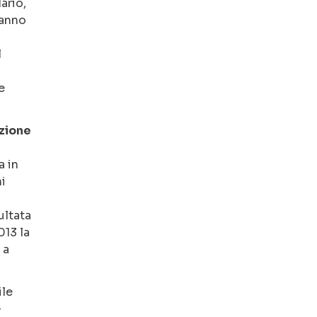
ario,
’anno
l
e
uzione
a in
ni
ultata
013 la
 a
ile
>