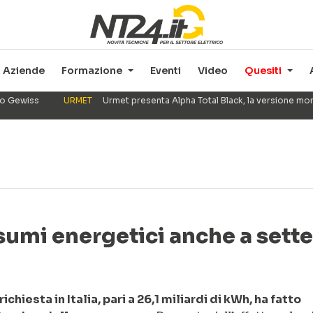
Aziende
Formazione
Eventi
Video
Quesiti
ppo Gewiss
URMET
Urmet presenta Alpha Total Black, la versione mo
nsumi energetici anche a set
hiesta in Italia, pari a 26,1 miliardi di kWh, ha fatto