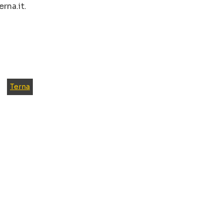
rna.it.
Terna