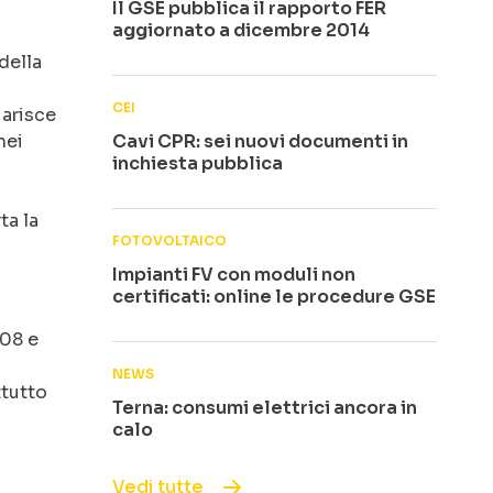
Il GSE pubblica il rapporto FER
aggiornato a dicembre 2014
della
CEI
iarisce
nei
Cavi CPR: sei nuovi documenti in
inchiesta pubblica
ta la
FOTOVOLTAICO
Impianti FV con moduli non
certificati: online le procedure GSE
508 e
NEWS
ttutto
Terna: consumi elettrici ancora in
calo
Vedi tutte