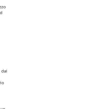
ezzo
ad
 dai
rio