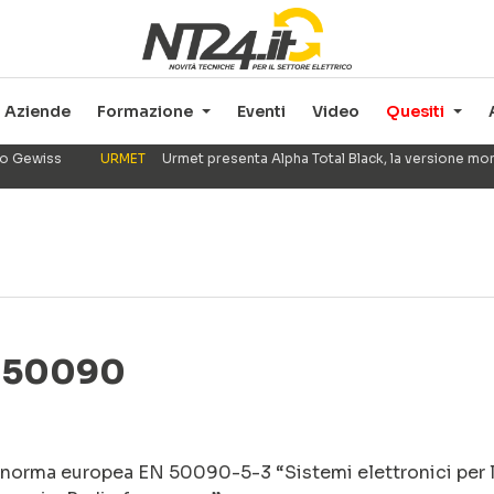
Aziende
Formazione
Eventi
Video
Quesiti
ppo Gewiss
URMET
Urmet presenta Alpha Total Black, la versione mo
N 50090
 norma europea EN 50090-5-3 “Sistemi elettronici per 