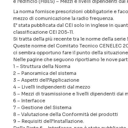
e l’edificio (HBES) – Mezzi e livelli dipendenti da
La norma fornisce prescrizioni obbligatorie e fac
mezzo di comunicazione la radio frequenza.
E’ stata pubblicata dal CEI solo in inglese in quan
classificazione CEI 205-11.
Si tratta della più recente tra le norme della ser
Queste norme del Comitato Tecnico CENELEC 205 
ci sembra opportuno fare il punto della situazione
Nelle pagine che seguono riportiamo le nove parti 
1 – Struttura della Norma
2 – Panoramica del sistema
3 – Aspetti dell’Applicazione
4 – Livelli indipendenti dal mezzo
5 – Mezzi di trasmissione e livelli dipendenti dai 
6 – Interfacce
7 – Gestione del Sistema
8 – Valutazione della Conformità dei prodotti
9 – Requisiti dell’Installazione.