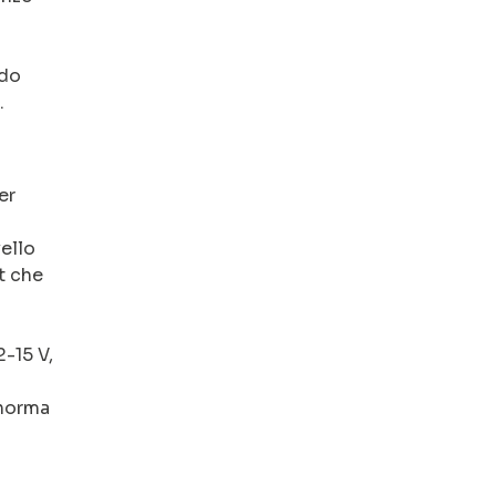
ndo
.
er
vello
t che
-15 V,
 norma