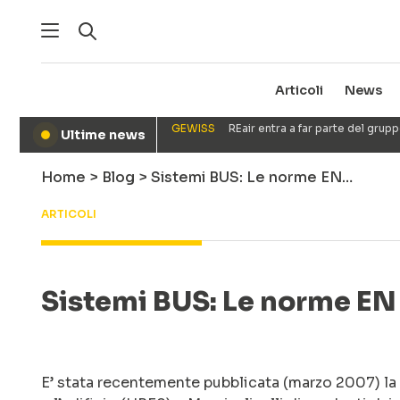
Articoli
News
GEWISS
REair entra a far parte del gru
Ultime news
●
Home
>
Blog
>
Sistemi BUS: Le norme EN…
ARTICOLI
Sistemi BUS: Le norme E
E’ stata recentemente pubblicata (marzo 2007) la