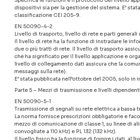
Specifica le funzioni e il protocollo del livello a
dispositivi sia per la gestione del sistema. E’ stat
classificazione CEI 205-9.
EN 50090-4-2
Livello di trasporto, livello di rete e parti general
Il livello di rete ha la funzione di instradare le i
due o più tratti di rete. Il livello di trasporto assic
che ha significato per il livello applicazione e org
livello di collegamento dati assicura che la comun
messaggi sulla rete).
E’ stata pubblicata nell’ottobre del 2005, solo in 
Parte 5 – Mezzi di trasmissione e livelli dipendent
EN 50090-5-1
Trasmissione di segnali su rete elettrica a bassa 
La norma fornisce prescrizioni obbligatorie e facolt
mezzo di comunicazione di classe 1, su linee di al
convogliate a 110 kHz) e PL 132 (132 kHz).
Il livello fisico ha la funzione di fornire i dati, al 