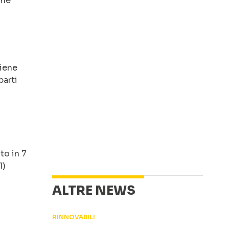
rme
tiene
parti
to in 7
1)
ALTRE NEWS
RINNOVABILI