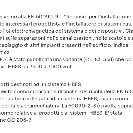
ssieme alla EN 50090-9-1 “Requisiti per l’installazione 
 interessa il progettista e l’installatore di sistemi bus.
ibilità elettromagnetica del sistema e dei dispositivi. Ch
i sulle separazioni nelle canalizzazioni, nelle scatole e 
cablaggio di altri impianti presenti nell’edificio. Indica i
tica.
004 è stata pubblicata una variante (CEI 83-5 V1) che por
 cavo HBES da 2500 a 2000 volt.
dotti destinati ad un sistema HBES
questa norma si basano sull’analisi dei rischi della EN 61
arecchiatura collegata ad un sistema HBES, quando non
 per tale apparecchiatura. La 50090-2-3 è rivolta sopra
rme relative ai prodotti e ai sistemi HBES. E’ stata
one CEI 205-7.