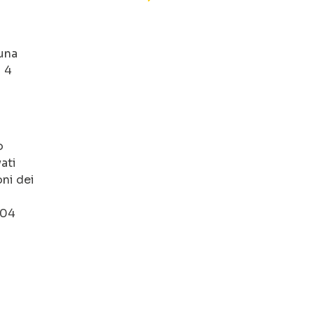
 una
i 4
o
ati
oni dei
004