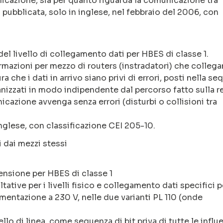
pplicazione, sia per quanto riguarda la comunicazione tra
a pubblicata, solo in inglese, nel febbraio del 2006, con
i del livello di collegamento dati per HBES di classe 1.
nformazioni per mezzo di routers (instradatori) che colleg
ura che i dati in arrivo siano privi di errori, posti nella s
anizzati in modo indipendente dal percorso fatto sulla ret
icazione avvenga senza errori (disturbi o collisioni tra
inglese, con classificazione CEI 205-10.
i dai mezzi stessi
tensione per HBES di classe 1
ative per i livelli fisico e collegamento dati specifici p
imentazione a 230 V, nelle due varianti PL 110 (onde
livello di linea, come sequenza di bit priva di tutte le influ