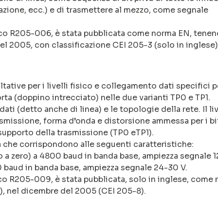
zione, ecc.) e di trasmettere al mezzo, come segnale
ico R205-006, è stata pubblicata come norma EN, tene
el 2005, con classificazione CEI 205-3 (solo in inglese)
ative per i livelli fisico e collegamento dati specifici p
rta (doppino intrecciato) nelle due varianti TP0 e TP1.
 dati (detto anche di linea) e le topologie della rete. Il li
rasmissione, forma d’onda e distorsione ammessa per i bi
 supporto della trasmissione (TP0 eTP1).
a che corrispondono alle seguenti caratteristiche:
 a zero) a 4800 baud in banda base, ampiezza segnale 12
0 baud in banda base, ampiezza segnale 24-30 V.
co R205-009, è stata pubblicata, solo in inglese, come
, nel dicembre del 2005 (CEI 205-8).