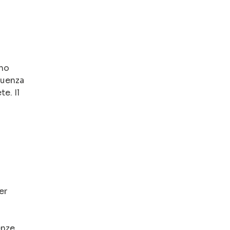
ano
equenza
e. Il
er
enze