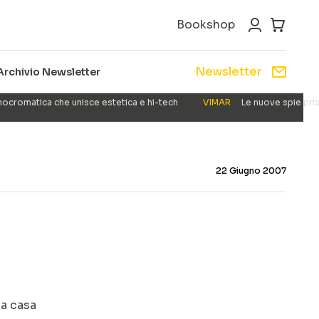
Bookshop
Newsletter
Archivio Newsletter
nocromatica che unisce estetica e hi-tech
VIMAR
Le nuove spie pris
22 Giugno 2007
la casa