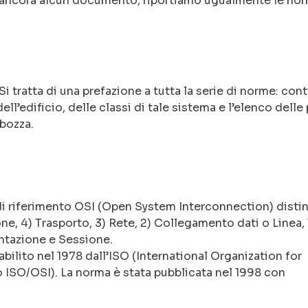
to ancora alcun documento, riportiamo ugualmente le no
 tratta di una prefazione a tutta la serie di norme: con
ell’edificio, delle classi di tale sistema e l’elenco delle 
 bozza.
 di riferimento OSI (Open System Interconnection) distin
one, 4) Trasporto, 3) Rete, 2) Collegamento dati o Linea, 
sentazione e Sessione.
ilito nel 1978 dall’ISO (International Organization for
lo ISO/OSI). La norma è stata pubblicata nel 1998 con