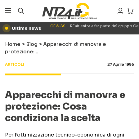
GEWISS
REair entra a far parte del gruppo G
Ultime news
●
Home
>
Blog
>
Apparecchi di manovra e
protezione:…
ARTICOLI
27 Aprile 1996
Apparecchi di manovra e
protezione: Cosa
condiziona la scelta
Per l’ottimizzazione tecnico-economica di ogni