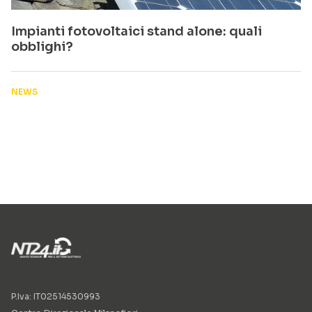
Impianti fotovoltaici stand alone: quali
obblighi?
NEWS
P.Iva: IT02514530993