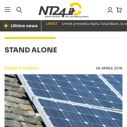
URMET
Urmet presenta Alpha Total Black, la
Ultime news
●
STAND ALONE
QUESITO TECNICO
06 APRILE 2016