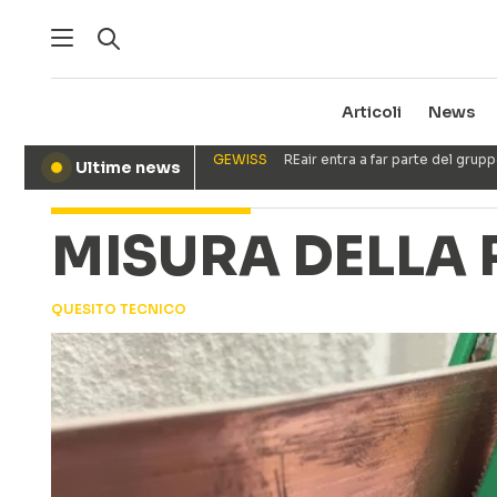
Articoli
News
GEWISS
REair entra a far parte del gru
Ultime news
●
MISURA DELLA 
QUESITO TECNICO