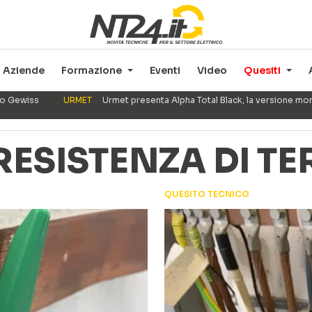
Aziende
Formazione
Eventi
Video
Quesiti
ppo Gewiss
URMET
Urmet presenta Alpha Total Black, la versione mo
RESISTENZA DI T
QUESITO TECNICO