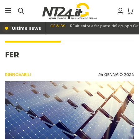
GEWISS
REair entra a far parte del gruppo G
Ultime news
●
FER
RINNOVABILI
24 GENNAIO 2024