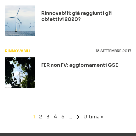
Rinnovabili: già raggiunti gli
obiettivi 2020?
RINNOVABILI
18 SETTEMBRE 2017
FER non FV: aggiornamenti GSE
1
2
3
4
5
...
»
Ultima »