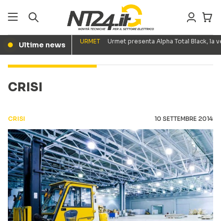
URMET
Urmet presenta Alpha Total Black, la
Ultime news
●
CRISI
CRISI
10 SETTEMBRE 2014