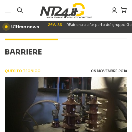
GEWISS
REair entra a far parte del gruppo G
Ultime news
●
BARRIERE
QUESITO TECNICO
06 NOVEMBRE 2014