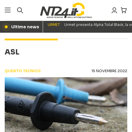
URMET
Urmet presenta Alpha Total Black, la
Ultime news
●
ASL
QUESITO TECNICO
15 NOVEMBRE 2022