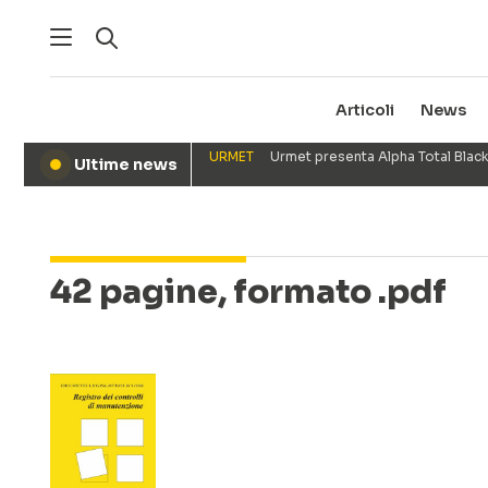
Articoli
News
URMET
Urmet presenta Alpha Total Black
Ultime news
●
42 pagine, formato .pdf