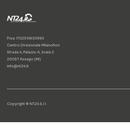
P.Iva: IT02514530993
Centro Direzionale Milanofiori
Strada 4, Palazzo A, Scala 2
20057 Assago (MI)
info@nt24.it
Copyright © NT24 S.r.l.