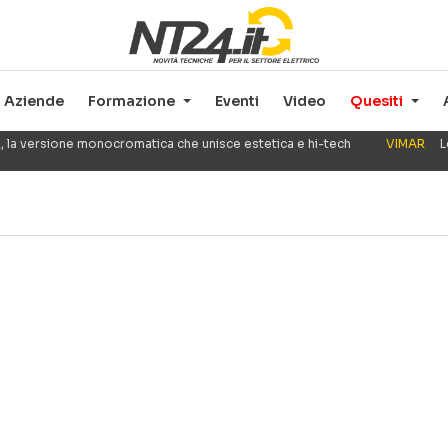
Aziende
Formazione
Eventi
Video
Quesiti
, la versione monocromatica che unisce estetica e hi-tech
VIMAR
L