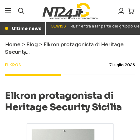
GEWISS
REair entra a far parte del gruppo G
Ultime news
●
Home
>
Blog
>
Elkron protagonista di Heritage
Security…
ELKRON
7 Luglio 2026
Elkron protagonista di
Heritage Security Sicilia