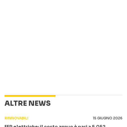
ALTRE NEWS
RINNOVABILI
15 GIUGNO 2026
FER elettriche: il costo annuo è pari a 5,052