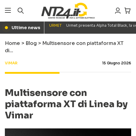
URMET
Urmet presenta Alpha Total Black, la
Ultime news
●
Home
>
Blog
>
Multisensore con piattaforma XT
di…
VIMAR
15 Giugno 2026
Multisensore con
piattaforma XT di Linea by
Vimar